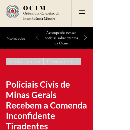
OCIM
Ordem dos Cavaleiros da
Inconfidência Mineira
Acompanhe nossas
notícias sobre eventos
Novidades
da Ocim
Notícia anterior
Próxima notícia
Policiais Civis de
Minas Gerais
Recebem a Comenda
Inconfidente
Tiradentes