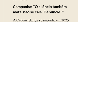
Campanha: ''O silêncio também
mata, não se cale. Denuncie!''
A Ordem relança a campanha em 2025
Leia mais
Assine para receber todas as
novidades
Email
Enviar